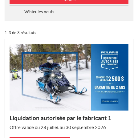
y
p
Véhicules neufs
e
d
e
1-3 de 3 résultats
p
r
o
m
o
t
i
o
n
s
:
Liquidation autorisée par le fabricant 1
Offre valide du 28 juillet au 30 septembre 2026.