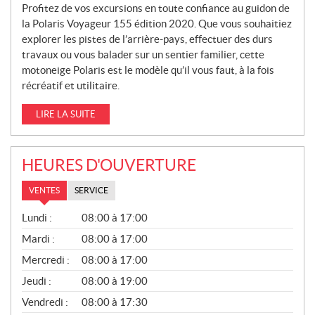
Profitez de vos excursions en toute confiance au guidon de
la Polaris Voyageur 155 édition 2020. Que vous souhaitiez
explorer les pistes de l’arrière-pays, effectuer des durs
travaux ou vous balader sur un sentier familier, cette
motoneige Polaris est le modèle qu’il vous faut, à la fois
récréatif et utilitaire.
LIRE LA SUITE
HEURES D'OUVERTURE
VENTES
SERVICE
V
Lundi :
08:00 à 17:00
E
N
Mardi :
08:00 à 17:00
T
Mercredi :
08:00 à 17:00
E
S
Jeudi :
08:00 à 19:00
Vendredi :
08:00 à 17:30