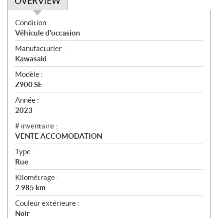
OVERVIEW
O
Condition:
v
Véhicule d'occasion
e
Manufacturier :
r
Kawasaki
v
i
Modèle :
e
Z900 SE
w
Année :
2023
# inventaire :
VENTE ACCOMODATION
Type :
Rue
Kilométrage :
2 985
km
Couleur extérieure :
Noir