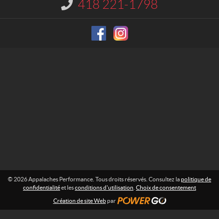
418 221-1798
I
h
n
e
f
o
s
r
P
m
e
a
r
t
f
i
o
o
n
r
m
:
a
n
c
e
© 2026 Appalaches Performance. Tous droits réservés. Consultez la
politique de
confidentialité
et les
conditions d'utilisation
.
Choix de consentement
Création de site Web
par