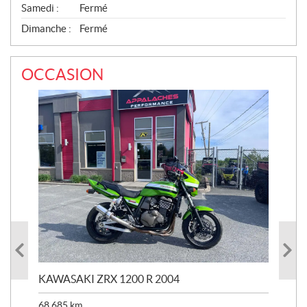
Samedi :
Fermé
Dimanche :
Fermé
OCCASION
KAWASAKI ZRX 1200 R 2004
KA
68 685
km