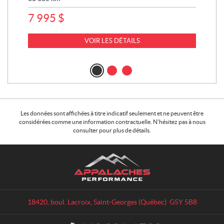
5 
7 995
$
VOIR LES DÉTAILS
Les données sont affichées à titre indicatif seulement et ne peuvent être
considérées comme une information contractuelle. N'hésitez pas à nous
consulter pour plus de détails.
C
A
o
p
n
p
t
a
a
l
18420, boul. Lacroix
,
Saint-Georges
(Québec)
G5Y 5B8
c
a
t
c