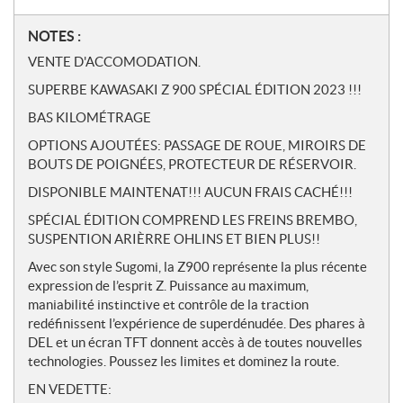
N
NOTES :
o
VENTE D'ACCOMODATION.
t
SUPERBE KAWASAKI Z 900 SPÉCIAL ÉDITION 2023 !!!
e
s
BAS KILOMÉTRAGE
OPTIONS AJOUTÉES: PASSAGE DE ROUE, MIROIRS DE
BOUTS DE POIGNÉES, PROTECTEUR DE RÉSERVOIR.
DISPONIBLE MAINTENAT!!! AUCUN FRAIS CACHÉ!!!
SPÉCIAL ÉDITION COMPREND LES FREINS BREMBO,
SUSPENTION ARIÈRRE OHLINS ET BIEN PLUS!!
Avec son style Sugomi, la Z900 représente la plus récente
expression de l’esprit Z. Puissance au maximum,
maniabilité instinctive et contrôle de la traction
redéfinissent l’expérience de superdénudée. Des phares à
DEL et un écran TFT donnent accès à de toutes nouvelles
technologies. Poussez les limites et dominez la route.
EN VEDETTE: