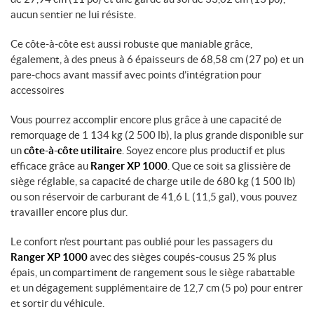
aucun sentier ne lui résiste.
Ce côte-à-côte est aussi robuste que maniable grâce,
également, à des pneus à 6 épaisseurs de
68,58 cm
(27 po)
et un
pare-chocs avant massif avec points d’intégration pour
accessoires
Vous pourrez accomplir encore plus grâce à une capacité de
remorquage de
1 134 kg
(2 500 lb)
, la plus grande disponible sur
un
côte-à-côte utilitaire
. Soyez encore plus productif et plus
efficace grâce au
Ranger XP 1000
. Que ce soit sa glissière de
siège réglable, sa capacité de charge utile de
680 kg
(1 500 lb)
ou son réservoir de carburant de
41,6 L
(11,5 gal)
, vous pouvez
travailler encore plus dur.
Le confort n’est pourtant pas oublié pour les passagers du
Ranger XP 1000
avec des sièges coupés-cousus
25 %
plus
épais, un compartiment de rangement sous le siège rabattable
et un dégagement supplémentaire de
12,7 cm
(5 po)
pour entrer
et sortir du véhicule.