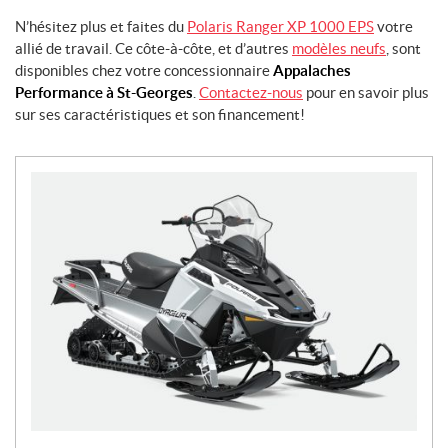
N’hésitez plus et faites du
Polaris Ranger XP 1000 EPS
votre
allié de travail. Ce côte-à-côte, et d’autres
modèles neufs
, sont
disponibles chez votre concessionnaire
Appalaches
Performance à St-Georges
.
Contactez-nous
pour en savoir plus
sur ses caractéristiques et son financement!
N
o
u
v
e
l
l
e
s