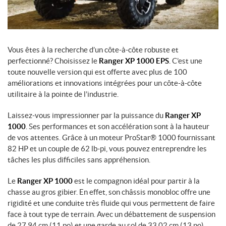
Vous êtes à la recherche d’un côte-à-côte robuste et
perfectionné? Choisissez le
Ranger XP 1000 EPS
. C’est une
toute nouvelle version qui est offerte avec plus de 100
améliorations et innovations intégrées pour un côte-à-côte
utilitaire à la pointe de l’industrie.
Laissez-vous impressionner par la puissance du
Ranger XP
1000
. Ses performances et son accélération sont à la hauteur
de vos attentes. Grâce à un moteur ProStar® 1000 fournissant
82 HP et un couple de 62 lb-pi, vous pouvez entreprendre les
tâches les plus difficiles sans appréhension.
Le
Ranger XP 1000
est le compagnon idéal pour partir à la
chasse au gros gibier. En effet, son châssis monobloc offre une
rigidité et une conduite très fluide qui vous permettent de faire
face à tout type de terrain. Avec un débattement de suspension
de
27,94 cm
(11 po)
et une garde au sol de
33,02 cm
(13 po)
,