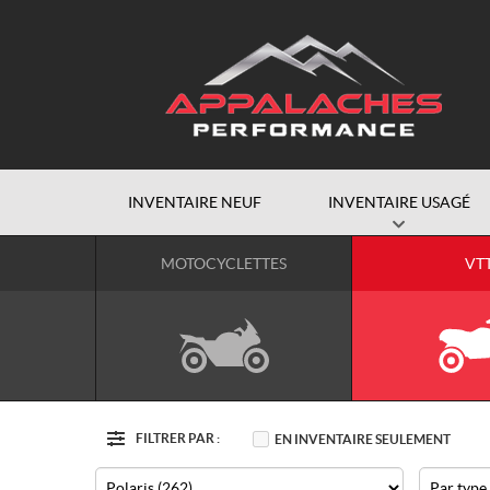
INVENTAIRE NEUF
INVENTAIRE USAGÉ
MOTOCYCLETTES
VT
FILTRER PAR :
Options
EN INVENTAIRE SEULEMENT
Filtre
Marque
Type