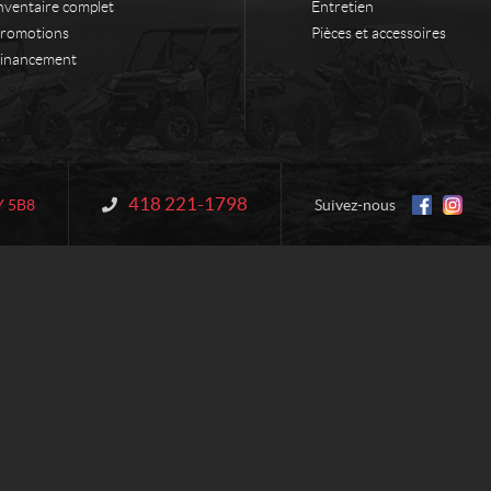
nventaire complet
Entretien
romotions
Pièces et accessoires
inancement
418 221-1798
Information :
Y 5B8
Suivez-nous