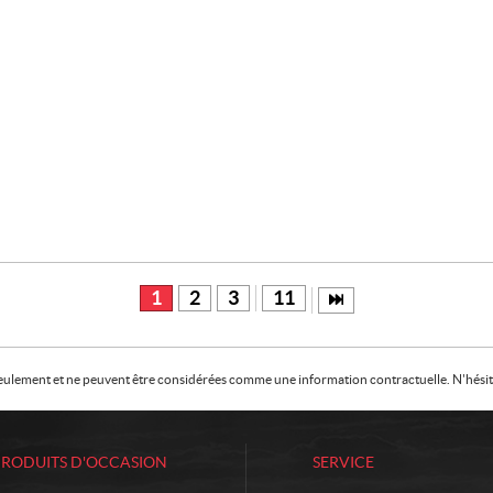
1
2
3
11
f seulement et ne peuvent être considérées comme une information contractuelle. N'hésite
PRODUITS D'OCCASION
SERVICE