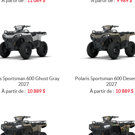
À partir de :
11 089
$
À partir de :
9 989
$
is Sportsman 600 Ghost Gray
Polaris Sportsman 600 Deser
2027
2027
À partir de :
10 889
$
À partir de :
10 889
$