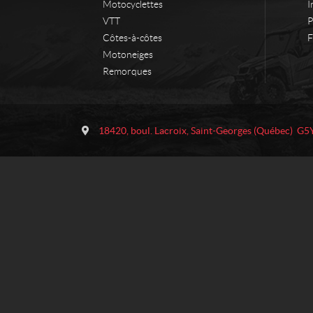
Motocyclettes
I
VTT
P
Côtes-à-côtes
F
Motoneiges
Remorques
C
A
o
p
18420, boul. Lacroix
,
Saint-Georges
(Québec)
G5
n
p
t
a
a
l
c
a
t
c
h
e
s
P
e
r
f