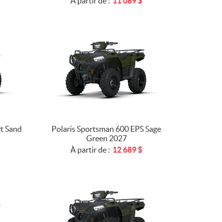
À partir de :
11 089
$
t Sand
Polaris Sportsman 600 EPS Sage
Green 2027
À partir de :
12 689
$