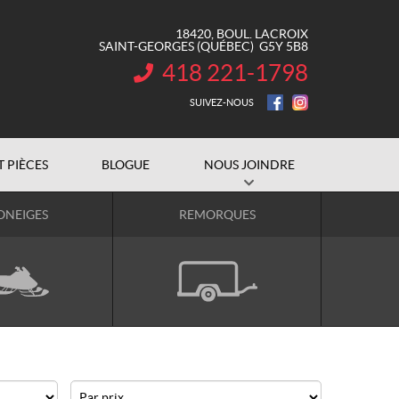
18420, BOUL. LACROIX
SAINT-GEORGES
(QUÉBEC)
G5Y 5B8
418 221-1798
INFORMATION :
SUIVEZ-NOUS
T PIÈCES
BLOGUE
NOUS JOINDRE
ONEIGES
REMORQUES
Prix