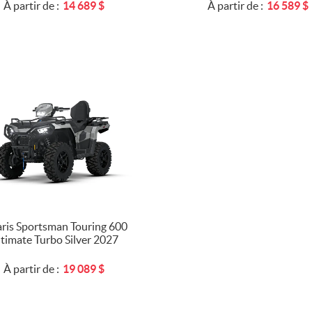
À partir de :
14 689
$
À partir de :
16 589
$
aris Sportsman Touring 600
timate Turbo Silver 2027
À partir de :
19 089
$