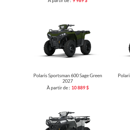
À partir de :
9 989
$
Polaris Sportsman 600 Sage Green
Polar
2027
À partir de :
10 889
$