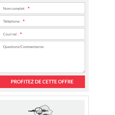
Nom complet :
*
Téléphone :
*
Courriel :
*
Questions/Commentaires :
PROFITEZ DE CETTE OFFRE
N
O
U