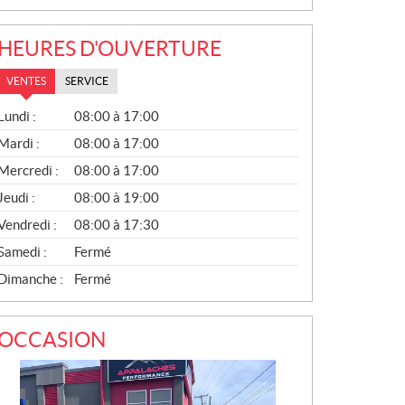
HEURES D'OUVERTURE
VENTES
SERVICE
V
Lundi :
08:00 à 17:00
E
N
Mardi :
08:00 à 17:00
T
Mercredi :
08:00 à 17:00
E
S
Jeudi :
08:00 à 19:00
Vendredi :
08:00 à 17:30
Samedi :
Fermé
Dimanche :
Fermé
OCCASION