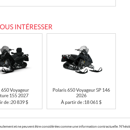
VOUS INTÉRESSER
s 650 Voyageur
Polaris 650 Voyageur SP 146
ture 155 2027
2026
ir de :
20 839
$
À partir de :
18 061
$
f seulement et ne peuvent être considérées comme une information contractuelle. N'hésite