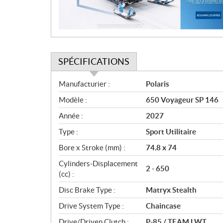
o
n
SPÉCIFICATIONS
S
Manufacturier :
Polaris
p
Modèle :
650 Voyageur SP 146
é
c
Année :
2027
i
Type :
Sport Utilitaire
f
i
Bore x Stroke (mm) :
74.8 x 74
c
Cylinders-Displacement
2 - 650
a
(cc) :
t
Disc Brake Type :
Matryx Stealth
i
o
Drive System Type :
Chaincase
n
Drive/Driven Clutch :
P-85 / TEAM LWT