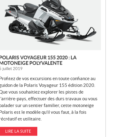
V
E
L
L
E
S
POLARIS VOYAGEUR 155 2020 : LA
MOTONEIGE POLYVALENTE
5 juillet 2019
Profitez de vos excursions en toute confiance au
guidon de la Polaris Voyageur 155 édition 2020.
Que vous souhaitiez explorer les pistes de
l’arrière-pays, effectuer des durs travaux ou vous
balader sur un sentier familier, cette motoneige
Polaris est le modèle qu’il vous faut, à la fois
récréatif et utilitaire.
LIRE LA SUITE