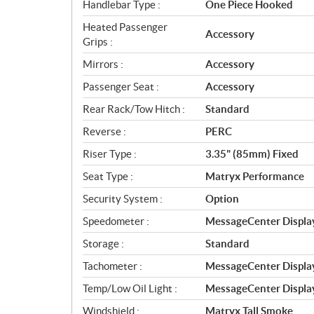
Handlebar Type :
One Piece Hooked
Heated Passenger
Accessory
Grips :
Mirrors :
Accessory
Passenger Seat :
Accessory
Rear Rack/Tow Hitch :
Standard
Reverse :
PERC
Riser Type :
3.35" (85mm) Fixed
Seat Type :
Matryx Performance
Security System :
Option
Speedometer :
MessageCenter Displa
Storage :
Standard
Tachometer :
MessageCenter Displa
Temp/Low Oil Light :
MessageCenter Displa
Windshield :
Matryx Tall Smoke