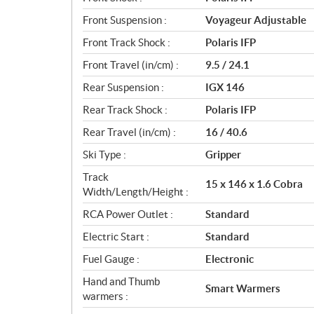
Front Suspension :
Voyageur Adjustable
Front Track Shock :
Polaris IFP
Front Travel (in/cm) :
9.5 / 24.1
Rear Suspension :
IGX 146
Rear Track Shock :
Polaris IFP
Rear Travel (in/cm) :
16 / 40.6
Ski Type :
Gripper
Track
15 x 146 x 1.6 Cobra
Width/Length/Height :
RCA Power Outlet :
Standard
Electric Start :
Standard
Fuel Gauge :
Electronic
Hand and Thumb
Smart Warmers
warmers :