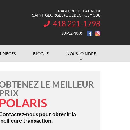
18420, BOUL. LACROIX
SAINT-GEORGES
(QUÉBEC)
G5Y 5B8
418 221-1798
INFORMATION :
SUIVEZ-NOUS
T PIÈCES
BLOGUE
NOUS JOINDRE
OBTENEZ LE MEILLEUR
PRIX
POLARIS
Contactez-nous pour obtenir la
meilleure transaction.