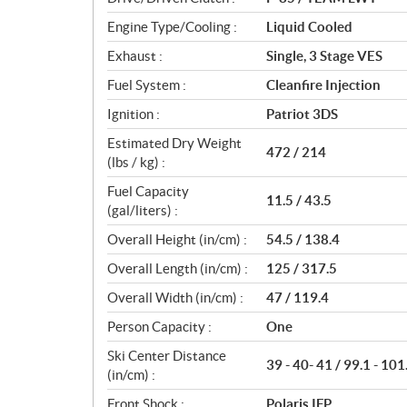
s
Engine Type/Cooling :
Liquid Cooled
Exhaust :
Single, 3 Stage VES
Fuel System :
Cleanfire Injection
Ignition :
Patriot 3DS
Estimated Dry Weight
472 / 214
(lbs / kg) :
Fuel Capacity
11.5 / 43.5
(gal/liters) :
Overall Height (in/cm) :
54.5 / 138.4
Overall Length (in/cm) :
125 / 317.5
Overall Width (in/cm) :
47 / 119.4
Person Capacity :
One
Ski Center Distance
39 - 40- 41 / 99.1 - 101
(in/cm) :
Front Shock :
Polaris IFP