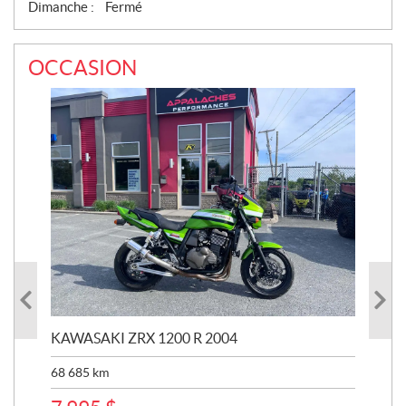
Dimanche :
Fermé
OCCASION
KAWASAKI ZRX 1200 R 2004
AR
20
68 685
km
4 