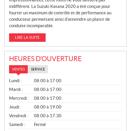
indifférent. La Suzuki Katana 2020 a été conçue pour
fournir un maximum de contrôle et de performance au
conducteur permettant ainsi d’atteindre un plaisir de
conduite incomparable.
LIRE LA SUITE
HEURES D'OUVERTURE
VENTES
SERVICE
V
Lundi :
08:00 à 17:00
E
N
Mardi :
08:00 à 17:00
T
Mercredi :
08:00 à 17:00
E
S
Jeudi :
08:00 à 19:00
Vendredi :
08:00 à 17:30
Samedi :
Fermé