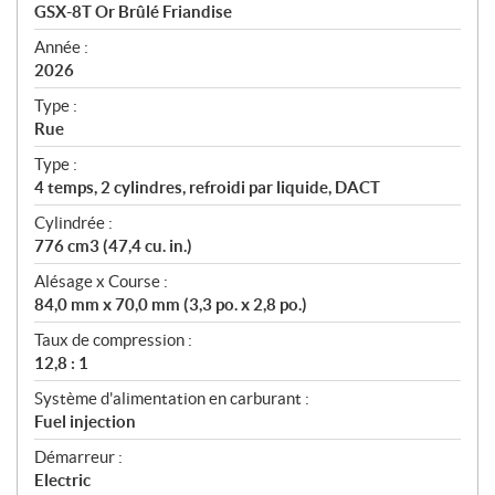
c
GSX-8T Or Brûlé Friandise
i
f
Année :
i
2026
c
Type :
a
Rue
t
Type :
i
4 temps, 2 cylindres, refroidi par liquide, DACT
o
n
Cylindrée :
s
776 cm3 (47,4 cu. in.)
Alésage x Course :
84,0 mm x 70,0 mm (3,3 po. x 2,8 po.)
Taux de compression :
12,8 : 1
Système d'alimentation en carburant :
Fuel injection
Démarreur :
Electric