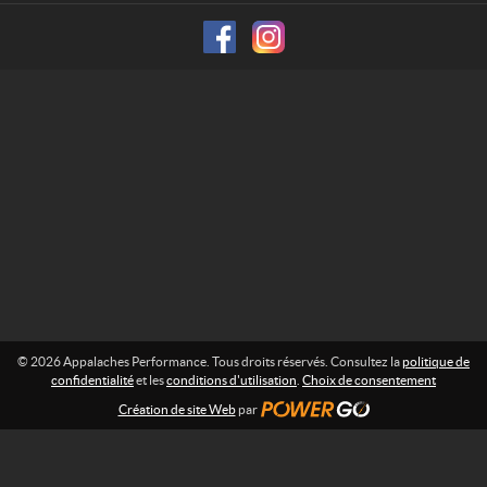
e
f
o
s
r
P
m
e
a
r
t
f
i
o
o
n
r
m
:
a
n
c
e
© 2026 Appalaches Performance. Tous droits réservés. Consultez la
politique de
confidentialité
et les
conditions d'utilisation
.
Choix de consentement
Création de site Web
par