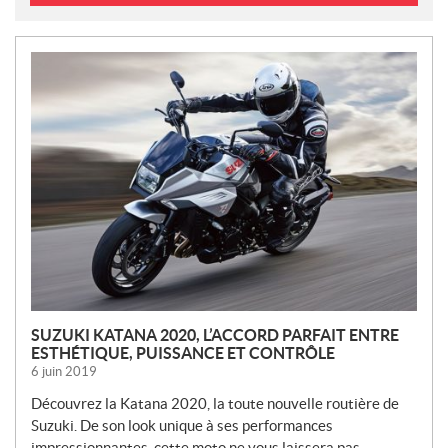
N
O
U
V
E
L
L
E
S
SUZUKI KATANA 2020, L’ACCORD PARFAIT ENTRE
ESTHÉTIQUE, PUISSANCE ET CONTRÔLE
6 juin 2019
Découvrez la Katana 2020, la toute nouvelle routière de
Suzuki. De son look unique à ses performances
impressionnantes, cette moto ne vous laissera pas