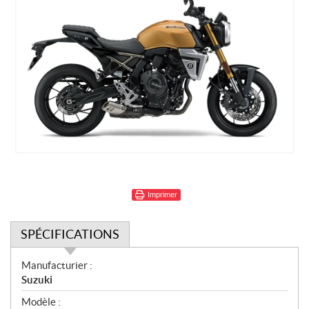
Imprimer
SPÉCIFICATIONS
S
Manufacturier :
p
Suzuki
é
Modèle :