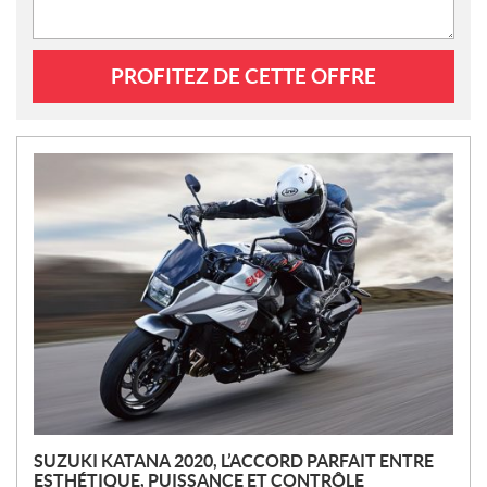
PROFITEZ DE CETTE OFFRE
N
O
U
V
E
L
L
E
S
SUZUKI KATANA 2020, L’ACCORD PARFAIT ENTRE
ESTHÉTIQUE, PUISSANCE ET CONTRÔLE