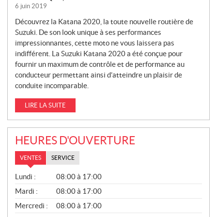
6 juin 2019
Découvrez la Katana 2020, la toute nouvelle routière de
Suzuki. De son look unique à ses performances
impressionnantes, cette moto ne vous laissera pas
indifférent. La Suzuki Katana 2020 a été conçue pour
fournir un maximum de contrôle et de performance au
conducteur permettant ainsi d’atteindre un plaisir de
conduite incomparable.
LIRE LA SUITE
HEURES D'OUVERTURE
VENTES
SERVICE
V
Lundi :
08:00 à 17:00
E
N
Mardi :
08:00 à 17:00
T
Mercredi :
08:00 à 17:00
E
S