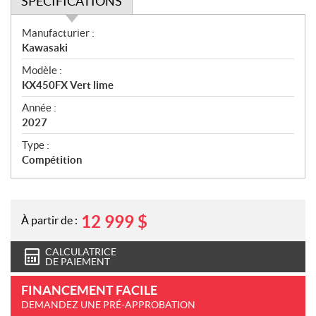
SPÉCIFICATIONS
S
Manufacturier :
p
Kawasaki
é
Modèle :
c
KX450FX Vert lime
i
f
Année :
i
2027
c
Type :
a
Compétition
t
i
o
n
12 999
$
À partir de :
s
CALCULATRICE
DE PAIEMENT
FINANCEMENT FACILE
DEMANDEZ UNE PRÉ-APPROBATION