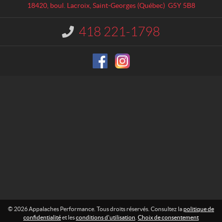
a
l
18420, boul. Lacroix
,
Saint-Georges
(Québec)
G5Y 5B8
c
a
t
c
418 221-1798
I
h
n
e
f
o
s
r
P
m
e
a
r
t
f
i
o
o
n
r
m
:
a
n
c
e
© 2026 Appalaches Performance. Tous droits réservés. Consultez la
politique de
confidentialité
et les
conditions d'utilisation
.
Choix de consentement