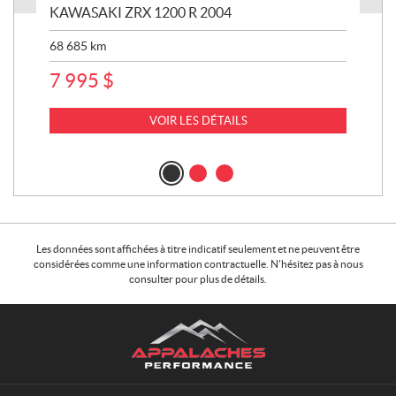
KAWASAKI ZRX 1200 R 2004
AR
20
68 685
km
4 
7 995
$
VOIR LES DÉTAILS
Les données sont affichées à titre indicatif seulement et ne peuvent être
considérées comme une information contractuelle. N'hésitez pas à nous
consulter pour plus de détails.
C
A
o
p
n
p
t
a