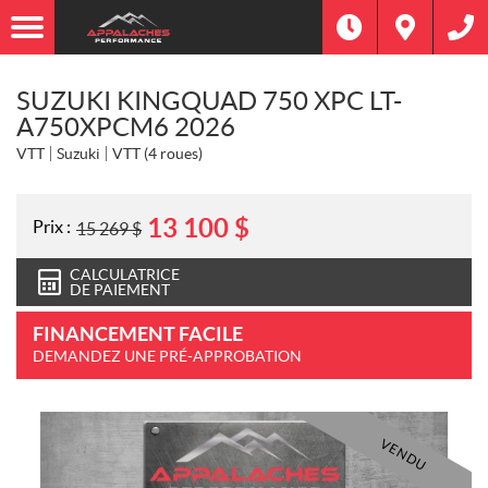
SUZUKI KINGQUAD 750 XPC LT-
A750XPCM6 2026
VTT
Suzuki
VTT (4 roues)
13 100
$
Prix :
15 269
$
CALCULATRICE
DE PAIEMENT
FINANCEMENT FACILE
DEMANDEZ UNE PRÉ-APPROBATION
VENDU