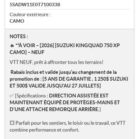
5SADW11E0T7100338
Couleur extérieure :
CAMO
N
NOTES :
o
🔥
**À VOIR – [2026] [SUZUKI KINGQUAD 750 XP
t
CAMO] – NEUF
e
VTT NEUF, prêt à affronter tous les terrains!
s
Rabais inclus et valide jusqu’au changement de la
promotion de : [5 ANS DE GARANTIE , 1 250$ SUZUKI
ET 500$ VALIDE JUSQU'AU 27 JUILLETS]
✅ [Spécifications :
DIRECTION ASSISTÉE EST
MAINTENANT ÉQUIPÉ DE PROTÈGES-MAINS ET
D'UNE ATTACHE REMORQUE ARRIÈRE.
]
💥
Parfait pour les sentiers, le loisir ou le travail, ce VTT
combine performance et confort.