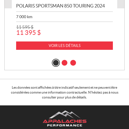
25
POLARIS SPORTSMAN 850 TOURING 2024
KA
KV
7 000
km
13 
11 595
$
12
11 395
$
VOIR LES DÉTAILS
Les données sont affichées à titre indicatif seulement et ne peuvent être
considérées comme une information contractuelle. N'hésitez pas à nous
consulter pour plus de détails.
C
A
o
p
n
p