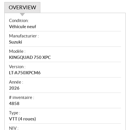
OVERVIEW
O
Condition:
v
Véhicule neuf
e
Manufacturier :
r
Suzuki
v
i
Modèle :
e
KINGQUAD 750 XPC
w
Version :
LT-A750XPCM6
Année :
2026
# inventaire :
4858
Type :
VTT (4 roues)
NIV :