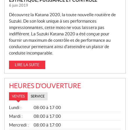
ESTHÉTIQUE, PUISSANCE ET CONTRÔLE
6 juin 2019
Découvrez la Katana 2020, la toute nouvelle routière de
Suzuki. De son look unique à ses performances
impressionnantes, cette moto ne vous laissera pas
indifférent. La Suzuki Katana 2020 a été conçue pour
fournir un maximum de contrôle et de performance au
conducteur permettant ainsi d’atteindre un plaisir de
conduite incomparable.
LIRE LA SUITE
HEURES D'OUVERTURE
VENTES
SERVICE
V
Lundi :
08:00 à 17:00
E
N
Mardi :
08:00 à 17:00
T
Mercredi :
08:00 à 17:00
E