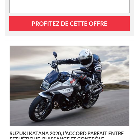
PROFITEZ DE CETTE OFFRE
N
O
U
V
E
L
L
E
S
SUZUKI KATANA 2020, L’ACCORD PARFAIT ENTRE