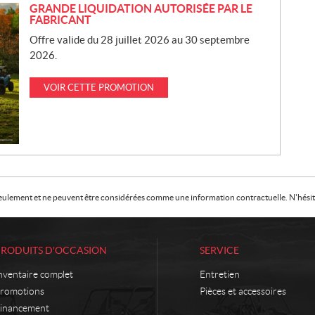
GRANDE LIQUIDATION AUTORISÉE PAR LE
FABRICANT
Offre valide du 28 juillet 2026 au 30 septembre
2026.
VOIR CETTE PROMOTION
f seulement et ne peuvent être considérées comme une information contractuelle. N'hésite
PRODUITS D'OCCASION
SERVICE
nventaire complet
Entretien
romotions
Pièces et accessoires
inancement