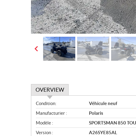
OVERVIEW
O
Condition:
Véhicule neuf
v
Manufacturier :
Polaris
e
r
Modèle :
SPORTSMAN 850 TO
v
Version :
A26SYE85AL