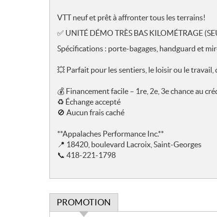
t
e
VTT neuf et prêt à affronter tous les terrains!
s
✅
UNITÉ DÉMO TRÈS BAS KILOMÉTRAGE (SE
Spécifications : porte-bagages, handguard et miro
💥
Parfait pour les sentiers, le loisir ou le trava
💰
Financement facile – 1re, 2e, 3e chance au cré
♻️
Échange accepté
🚫
Aucun frais caché
**Appalaches Performance Inc.**
📍
18420, boulevard Lacroix, Saint-Georges
📞
418-221-1798
PROMOTION