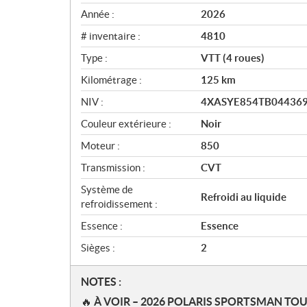
i
e
Année :
2026
w
# inventaire :
4810
Type :
VTT (4 roues)
Kilométrage :
125
km
NIV :
4XASYE854TB04436
Couleur extérieure :
Noir
Moteur :
850
Transmission :
CVT
Système de
Refroidi au liquide
refroidissement :
Essence :
Essence
Sièges :
2
N
NOTES :
o
🔥
À VOIR – 2026 POLARIS SPORTSMAN TO