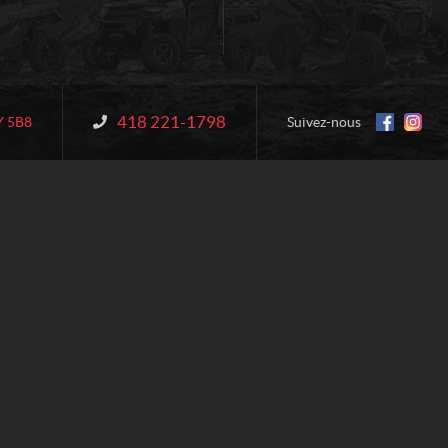
418 221-1798
Information :
Y 5B8
Suivez-nous