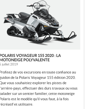
O
U
V
E
L
L
E
S
POLARIS VOYAGEUR 155 2020 : LA
MOTONEIGE POLYVALENTE
5 juillet 2019
Profitez de vos excursions en toute confiance au
guidon de la Polaris Voyageur 155 édition 2020.
Que vous souhaitiez explorer les pistes de
l’arrière-pays, effectuer des durs travaux ou vous
balader sur un sentier familier, cette motoneige
Polaris est le modèle qu’il vous faut, à la fois
récréatif et utilitaire.