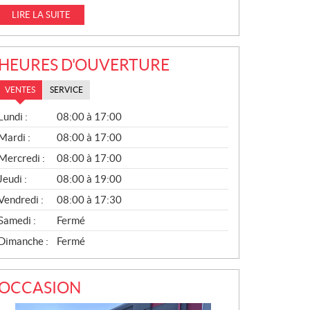
LIRE LA SUITE
HEURES D'OUVERTURE
VENTES
SERVICE
V
Lundi :
08:00 à 17:00
E
N
Mardi :
08:00 à 17:00
T
Mercredi :
08:00 à 17:00
E
S
Jeudi :
08:00 à 19:00
Vendredi :
08:00 à 17:30
Samedi :
Fermé
Dimanche :
Fermé
OCCASION