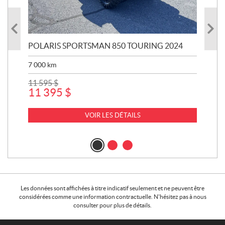
POLARIS SPORTSMAN 850 TOURING 2024
PO
7 000
km
995
11 595
$
17
11 395
$
VOIR LES DÉTAILS
Les données sont affichées à titre indicatif seulement et ne peuvent être
considérées comme une information contractuelle. N'hésitez pas à nous
consulter pour plus de détails.