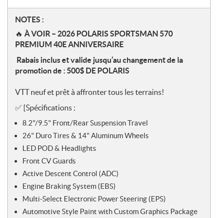
N
NOTES :
o
🔥
À VOIR – 2026 POLARIS SPORTSMAN 570
t
PREMIUM 40E ANNIVERSAIRE
e
Rabais inclus et valide jusqu’au changement de la
s
promotion de : 500$ DE POLARIS
VTT neuf et prêt à affronter tous les terrains!
✅
[Spécifications :
8.2"/9.5" Front/Rear Suspension Travel
26" Duro Tires & 14" Aluminum Wheels
LED POD & Headlights
Front CV Guards
Active Descent Control (ADC)
Engine Braking System (EBS)
Multi-Select Electronic Power Steering (EPS)
Automotive Style Paint with Custom Graphics Package