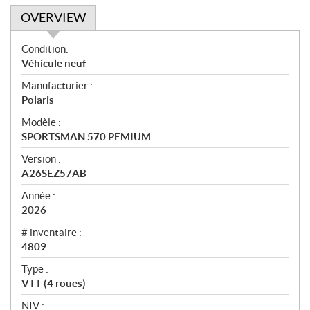
OVERVIEW
O
Condition:
v
Véhicule neuf
e
Manufacturier :
r
Polaris
v
i
Modèle :
e
SPORTSMAN 570 PEMIUM
w
Version :
A26SEZ57AB
Année :
2026
# inventaire :
4809
Type :
VTT (4 roues)
NIV :