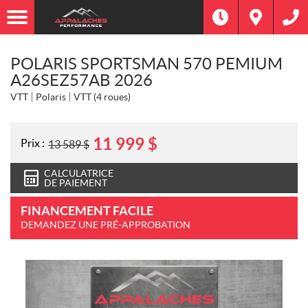
POLARIS SPORTSMAN 570 PEMIUM
A26SEZ57AB 2026
VTT
Polaris
VTT (4 roues)
11 999
$
Prix :
13 589
$
CALCULATRICE
DE PAIEMENT
FINANCEMENT FACILE
DEMANDEZ UNE PRÉ-APPROBATION