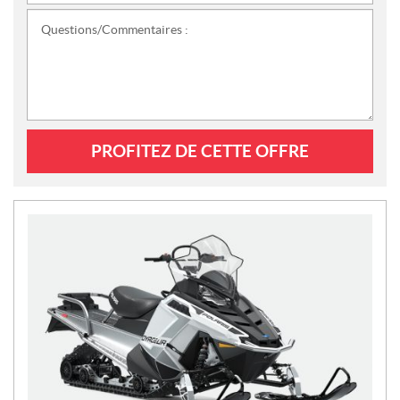
Questions/Commentaires :
PROFITEZ DE CETTE OFFRE
N
O
U
V
E
L
L
E
S