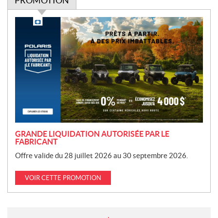
PROMOTION
P
r
o
m
o
t
i
o
n
GRANDE LIQUIDATION AUTORISÉE PAR LE
FABRICANT
Offre valide du 28 juillet 2026 au 30 septembre 2026.
VOIR CETTE PROMOTION