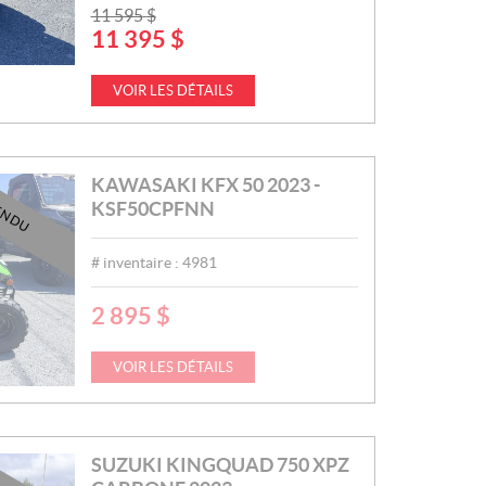
P
11 595
$
11 395
$
R
I
X
VOIR LES DÉTAILS
:
KAWASAKI KFX 50 2023 -
KSF50CPFNN
ENDU
# inventaire :
4981
2 895
$
P
R
I
VOIR LES DÉTAILS
X
:
SUZUKI KINGQUAD 750 XPZ