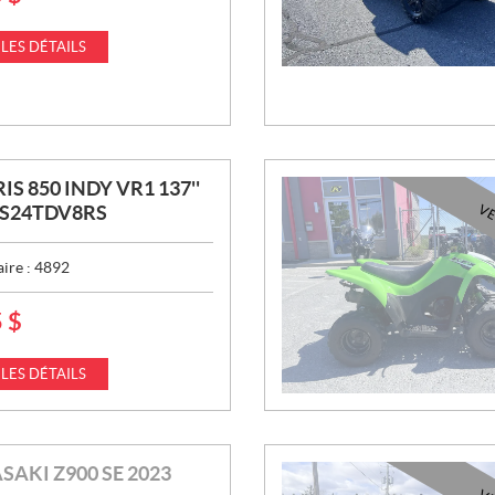
 LES DÉTAILS
IS 850 INDY VR1 137''
- S24TDV8RS
V
aire :
4892
5
$
 LES DÉTAILS
AKI Z900 SE 2023