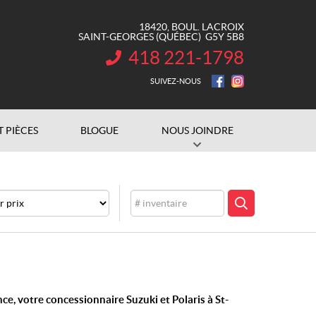
18420, BOUL. LACROIX
SAINT-GEORGES
(QUÉBEC)
G5Y 5B8
418 221-1798
INFORMATION :
SUIVEZ-NOUS
T PIÈCES
BLOGUE
NOUS JOINDRE
Inventaire
CHERCHER
e, votre concessionnaire Suzuki et Polaris à St-