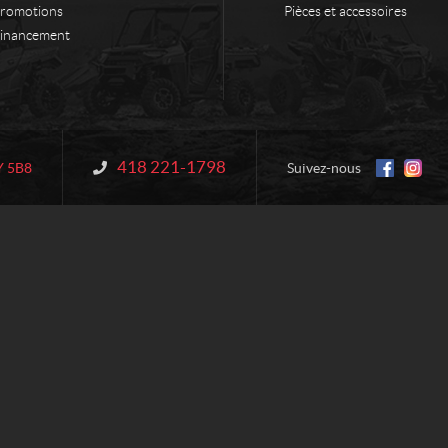
romotions
Pièces et accessoires
inancement
418 221-1798
Information :
Y 5B8
Suivez-nous