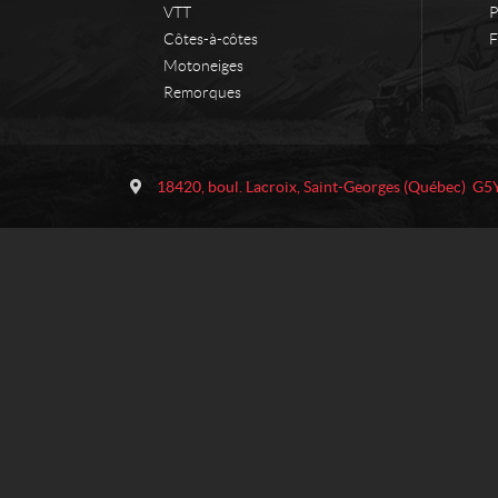
VTT
P
Côtes-à-côtes
F
Motoneiges
Remorques
C
A
o
p
18420, boul. Lacroix
,
Saint-Georges
(Québec)
G5
n
p
t
a
a
l
c
a
t
c
h
e
s
P
e
r
f