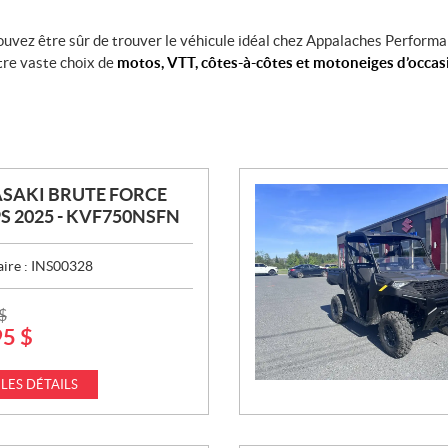
ouvez être sûr de trouver le véhicule idéal chez Appalaches Performa
otre vaste choix de
motos, VTT, côtes-à-côtes et motoneiges d’occas
SAKI BRUTE FORCE
PS 2025 - KVF750NSFN
aire :
INS00328
$
95
$
 LES DÉTAILS