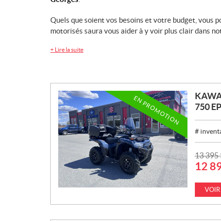
Quels que soient vos besoins et votre budget, vous p
motorisés saura vous aider à y voir plus clair dans n
+
Lire la suite
KAWA
EN PROMOTION
750 E
# invent
P
13 395
12 8
R
I
X
VOIR
: