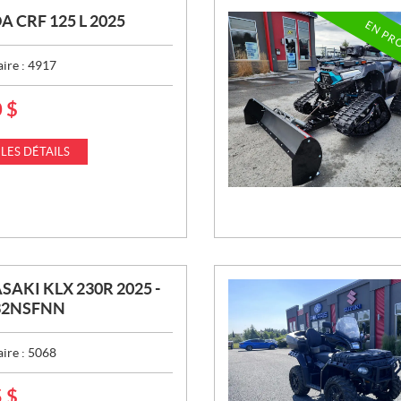
 CRF 125 L 2025
EN PR
aire :
4917
0
$
 LES DÉTAILS
AKI KLX 230R 2025 -
32NSFNN
aire :
5068
5
$