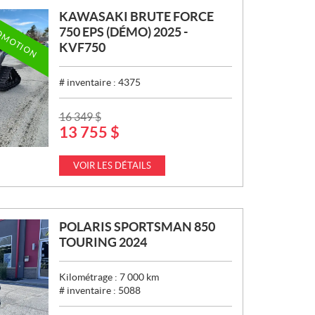
KAWASAKI BRUTE FORCE
OMOTION
750 EPS (DÉMO) 2025 -
KVF750
# inventaire :
4375
P
16 349
$
13 755
$
R
I
X
VOIR LES DÉTAILS
:
POLARIS SPORTSMAN 850
TOURING 2024
Kilométrage :
7 000
km
# inventaire :
5088