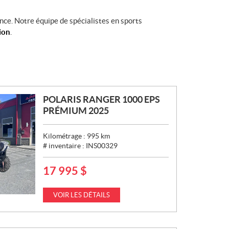
nce. Notre équipe de spécialistes en sports
ion
.
POLARIS RANGER 1000 EPS
PRÉMIUM 2025
Kilométrage :
995
km
# inventaire :
INS00329
17 995
$
P
R
I
VOIR LES DÉTAILS
X
: