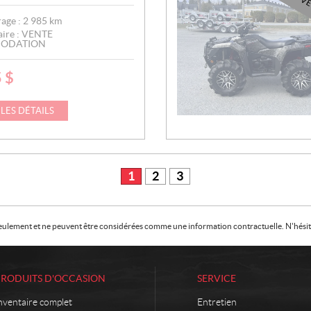
V
age :
2 985
km
aire :
VENTE
ODATION
5
$
 LES DÉTAILS
1
2
3
f seulement et ne peuvent être considérées comme une information contractuelle. N'hésite
PRODUITS D'OCCASION
SERVICE
nventaire complet
Entretien